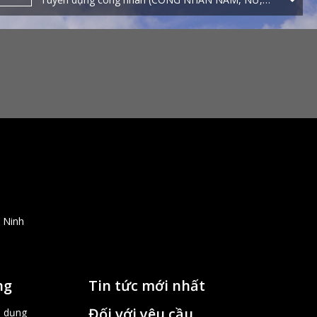
SỐ LƯỢNG CẦN TUYỂN: 20 NGƯỜI)
30/07/2024
NEWS
CÔNG TY FUJI METAL MOLD - CÔNG TY TẬP
ĐOÀN FUJITA CÔNG BỐ WEBSITE MỚI
23/03/2024
NEWS
Công ty Fujita Indonesia công bố trang web
14/07/2026
NEWS
Nhân viên Cơ điện bảo trì (3 người ) – Có cơ hội
ứng tuyển vị trí Leader (chuyên điện tự động hóa)
 Ninh
ng
Tin tức mới nhất
Đối với yêu cầu
n dụng