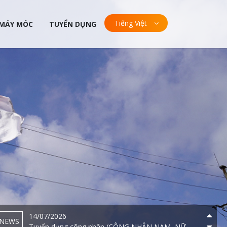
Tiếng Việt
 MÁY MÓC
TUYỂN DỤNG
23/03/2024
NEWS
Công ty Fujita Indonesia công bố trang web
14/07/2026
NEWS
Nhân viên Cơ điện bảo trì (3 người ) – Có cơ hội
ứng tuyển vị trí Leader (chuyên điện tự động hóa)
14/07/2026
NEWS
Tuyển dụng công nhân (CÔNG NHÂN NAM, NỮ,