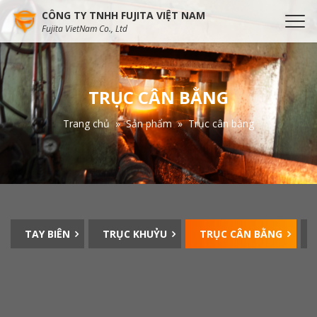
CÔNG TY TNHH FUJITA VIỆT NAM
Fujita VietNam Co., Ltd
TRỤC CÂN BẰNG
Trang chủ
Sản phẩm
Trục cân bằng
TAY BIÊN
TRỤC KHUỶU
TRỤC CÂN BẰNG